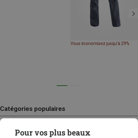
Vous économisez jusqu'à 29%
Catégories populaires
Pour vos plus beaux
CRAMPONS