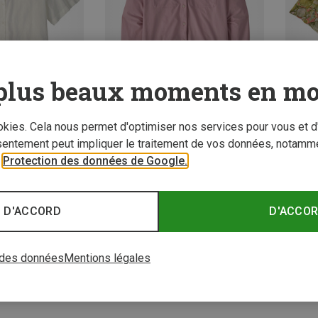
plus beaux moments en mo
ookies. Cela nous permet d'optimiser nos services pour vous et d
Vous économisez 33%
Vous é
sentement peut impliquer le traitement de vos données, notamme
Tailles
r
Protection des données de Google.
misiers
femme
 D'ACCORD
D'ACCO
3 de 3 articles vu
 des données
Mentions légales