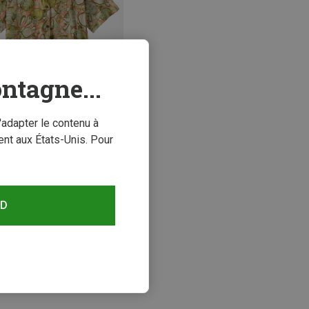
ntagne...
'adapter le contenu à
conomisez 24%
nt aux États-Unis. Pour
RD
s