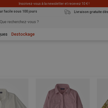
Déstockage : 20 € offerts avec le code END20
ur facile sous 100 jours
Livraison gratuite dè
ques
Destockage