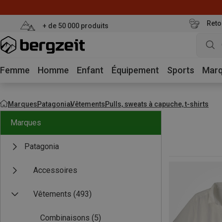
Reto
+ de 50 000 produits
Femme
Homme
Enfant
Équipement
Sports
Mar
Marques
Patagonia
Vêtements
Pulls, sweats à capuche, t-shirts
Marques
Patagonia
Accessoires
Vêtements
(493)
Combinaisons
(5)