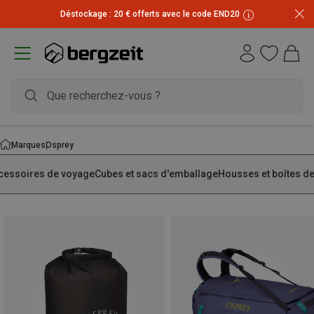
Inscrivez-vous à la newsletter et recevez 10 € !
Marques
Osprey
cessoires de voyage
Cubes et sacs d'emballage
Housses et boîtes de