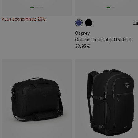
Vous économisez 20%
Ta
ONE SIZE
Osprey
Organiseur Ultralight Padded
33,95 €