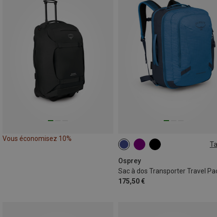
Vous économisez 10%
Ta
36L
Osprey
175,50 €