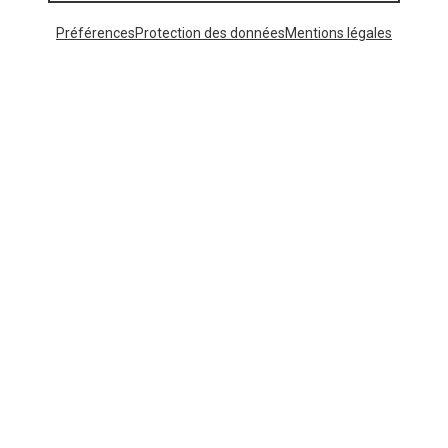
Préférences
Protection des données
Mentions légales
Vous économisez jusqu'à 32%
Vous économisez jusqu'à 29%
Catégories populaires