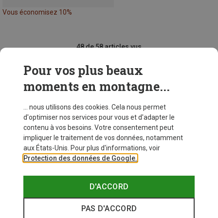
Vous économisez 10%
48 de 58 articles vus
Pour vos plus beaux
moments en montagne...
VOIR PLUS D'ARTICLES
... nous utilisons des cookies. Cela nous permet
d'optimiser nos services pour vous et d'adapter le
contenu à vos besoins. Votre consentement peut
Similaires à ceux vus récemment
impliquer le traitement de vos données, notamment
aux États-Unis. Pour plus d'informations, voir
Protection des données de Google.
D'ACCORD
PAS D'ACCORD