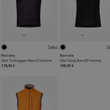
Tailles
Ta
S
XL
XS
S
L
Norrona
Norrona
Gilet Trollveggen Warm3 homme
Gilet Senja Aero90 femme
178,95 €
198,95 €