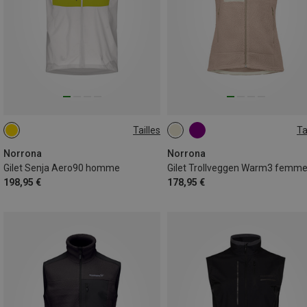
Tailles
Ta
S
M
L
XL
M
L
Norrona
Norrona
Gilet Senja Aero90 homme
Gilet Trollveggen Warm3 femm
198,95 €
178,95 €