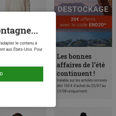
ntagne...
'adapter le contenu à
nt aux États-Unis. Pour
conomisez 60%
Les bonnes
affaires de l’été
continuent !
RD
Valable sur les articles remisés
dès 150 € d'achat du 22/07 au
13/08 uniquement.