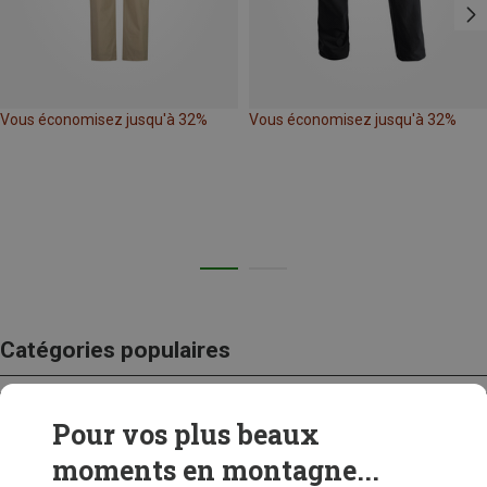
Vous économisez jusqu'à 32%
Vous économisez jusqu'à 32%
Catégories populaires
Pour vos plus beaux
CRAMPONS
moments en montagne...