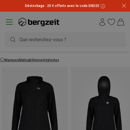
Déstockage : 20 € offerts avec le code END20
Marques
Maloja
Vêtements
Vestes