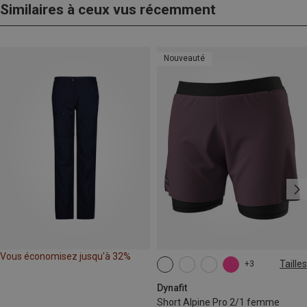
Similaires à ceux vus récemment
Nouveauté
Vous économisez jusqu'à 32%
Tailles
+3
XS
S
M
L
XL
Dynafit
Short Alpine Pro 2/1 femme