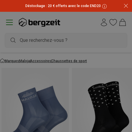
Déstockage : 20 € offerts avec le code END20
Marques
Maloja
Accessoires
Chaussettes de sport