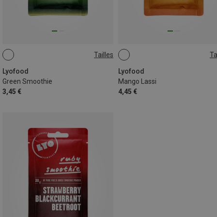
Tailles
Ta
30G
50G
Lyofood
Lyofood
Green Smoothie
Mango Lassi
3,45 €
4,45 €