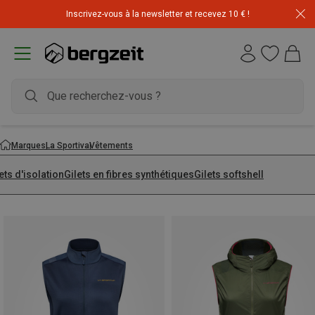
Inscrivez-vous à la newsletter et recevez 10 € !
Déstockage : 20 € offerts avec le code END20
Marques
La Sportiva
Vêtements
ets d'isolation
Gilets en fibres synthétiques
Gilets softshell