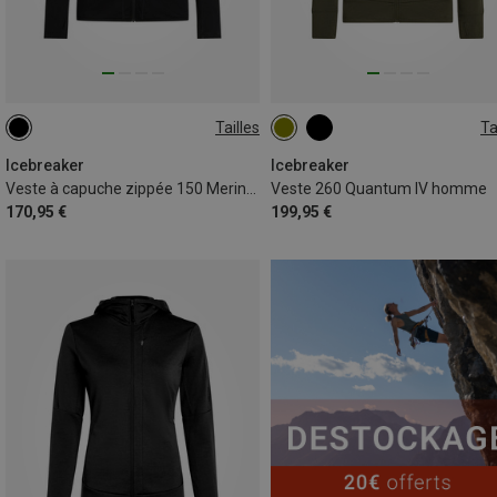
Tailles
Ta
S
M
L
XL
XXL
S
M
L
XL
XXL
Icebreaker
Icebreaker
Veste à capuche zippée 150 MerinoFine Ace homme
Veste 260 Quantum IV homme
170,95 €
199,95 €