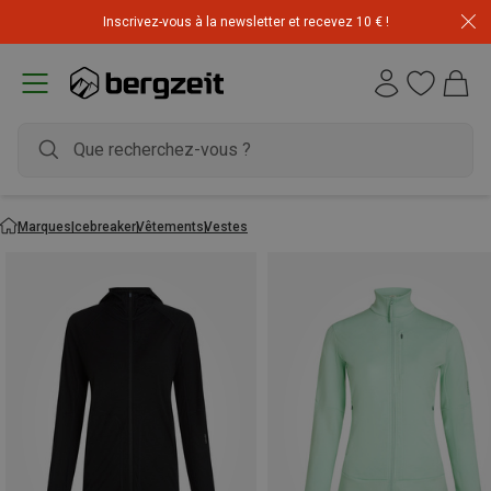
Inscrivez-vous à la newsletter et recevez 10 € !
Déstockage : 20 € offerts avec le code END20
Marques
Icebreaker
Vêtements
Vestes