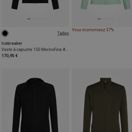
Vous économisez 37%
Tailles
XS
S
M
XL
Icebreaker
Veste à capuche 150 MerinoFine Ace Zip femme
170,95 €