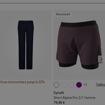
Nouveauté
Vous économisez jusqu'à 32%
Tailles
+2
XS
S
M
L
XL
Dynafit
Short Alpine Pro 2/1 femme
79,95 €