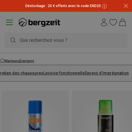
Déstockage : 20 € offerts avec le code END20
Marques
Grangers
tretien des chaussures
Lessive fonctionnelle
Sprays d'imprégnation