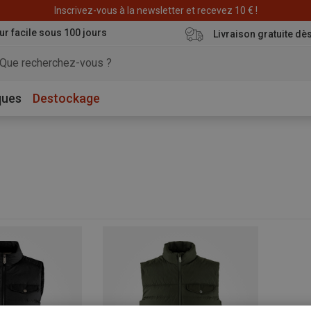
Déstockage : 20 € offerts avec le code END20
Inscrivez-vous à la newsletter et recevez 10 € !
ur facile sous 100 jours
Livraison gratuite dè
ques
Destockage