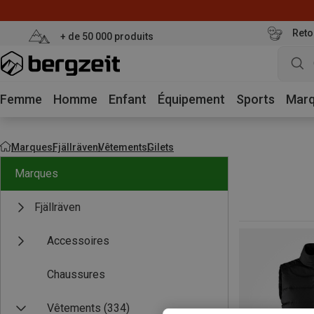
Reto
+ de 50 000 produits
Femme
Homme
Enfant
Équipement
Sports
Mar
Marques
Fjällräven
Vêtements
Gilets
Marques
Fjällräven
Accessoires
Chaussures
Vêtements
(334)