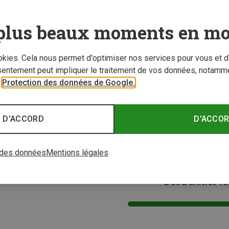
plus beaux moments en mo
ookies. Cela nous permet d'optimiser nos services pour vous et d
sentement peut impliquer le traitement de vos données, notamme
r
Protection des données de Google.
Vous économisez 18%
Tailles
XL
 D'ACCORD
D'ACCO
Fjällräven | Doudounes sans manche
 Down Liner femme
 des données
Mentions légales
2 de 2 articles vu