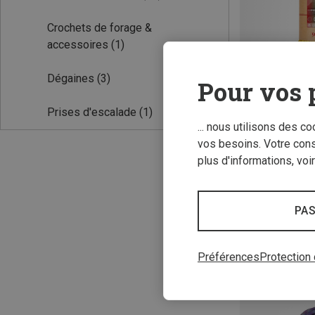
Crochets de forage &
accessoires
(1)
Dégaines
(3)
Pour vos 
Prises d'escalade
(1)
... nous utilisons des c
Vous économisez
vos besoins. Votre con
plus d'informations, voi
PAS
Préférences
Protection