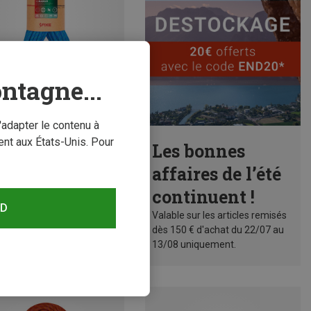
ntagne...
'adapter le contenu à
conomisez 15%
nt aux États-Unis. Pour
Les bonnes
affaires de l’été
continuent !
RD
Valable sur les articles remisés
dès 150 € d'achat du 22/07 au
13/08 uniquement.