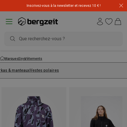
Inscrivez-vous à la newsletter et recevez 10 € !
Marques
Eivy
Vêtements
rkas & manteaux
Vestes polaires