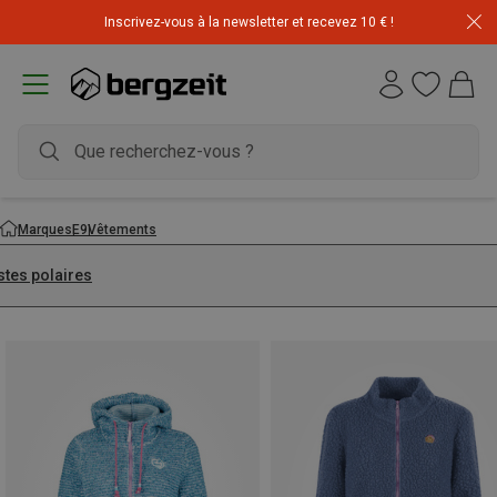
Inscrivez-vous à la newsletter et recevez 10 € !
Déstockage : 20 € offerts avec le code END20
Marques
E9
Vêtements
stes polaires