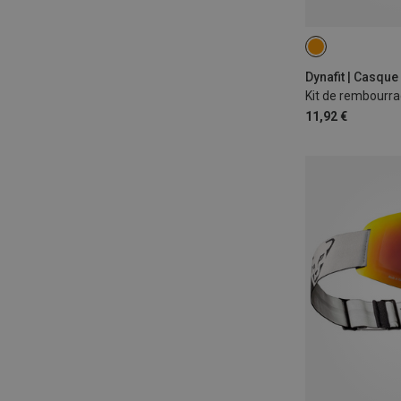
L-XL
S-M
Dynafit | Casque
11,92 €