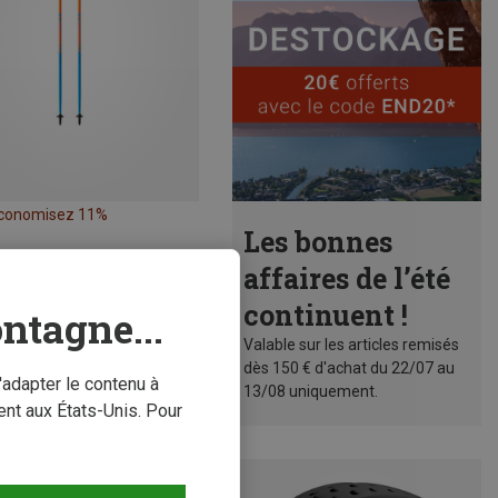
conomisez 11%
Les bonnes
affaires de l’été
continuent !
ntagne...
Valable sur les articles remisés
dès 150 € d'achat du 22/07 au
'adapter le contenu à
13/08 uniquement.
nt aux États-Unis. Pour