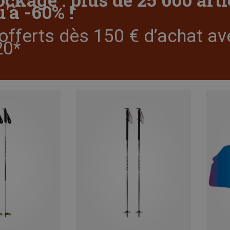
'à -60% !
offerts dès 150 € d’achat av
0*