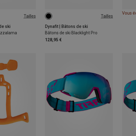
Vous é
Tailles
Tailles
CM
120CM
CM
de ski
Dynafit | Bâtons de ski
ezzalama
Bâtons de ski Blacklight Pro
128,95 €