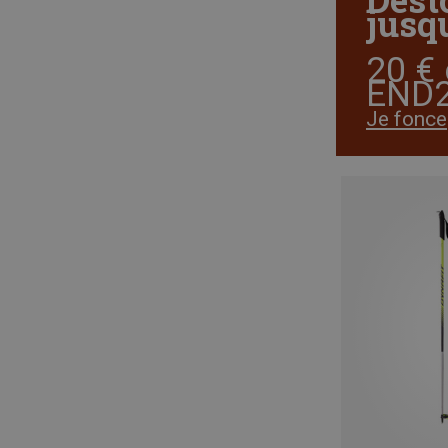
jusqu
20 € 
END2
Je fonce