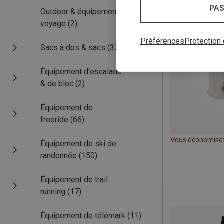
PAS
Outdoor & équipement de
voyage
(2)
Préférences
Protection
Sacs à dos & sacs
(33)
Équipement d'escalade
& de bloc
(2)
Équipement de
freeride
(66)
Vous économise
Équipement de ski de
randonnée
(150)
Équipement de trail
running
(17)
Équipement de télémark
(11)