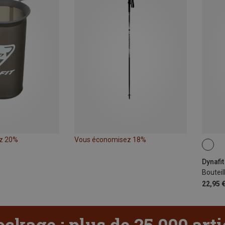
z 20%
Vous économisez 18%
0.62L
Dynafi
Boutei
22,95 
ockage : plus de 25 000 art