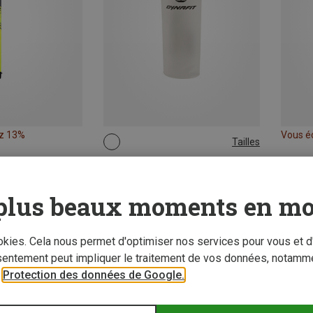
z 13%
Vous é
Tailles
0,5L
Dynafit | Gourdes
Gourde Flask 500ml
plus beaux moments en mo
18,55 €
ookies. Cela nous permet d'optimiser nos services pour vous et d
sentement peut impliquer le traitement de vos données, notamme
r
Protection des données de Google.