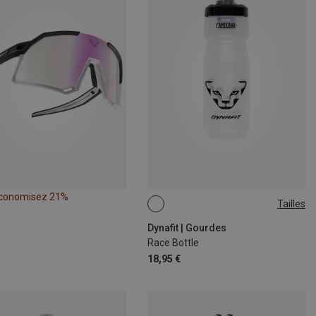
conomisez 21%
Tailles
0.71L
Dynafit | Gourdes
Race Bottle
18,95 €