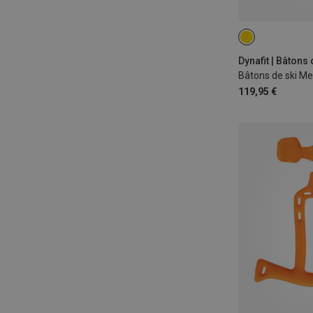
145CM
115
130CM
125
Dynafit | Bâtons 
Bâtons de ski M
119,95 €