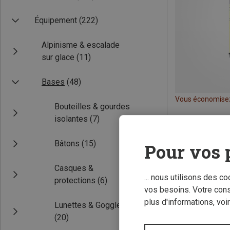
Équipement
(222)
Alpinisme & escalade
sur glace
(11)
Bases
(48)
Vous économise
Bouteilles & gourdes
isolantes
(7)
Bâtons
(15)
Pour vos 
Casques &
... nous utilisons des c
protections
(6)
vos besoins. Votre con
plus d'informations, voi
Lunettes & Goggles
(20)