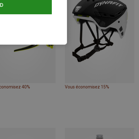
RD
conomisez 40%
Vous économisez 15%