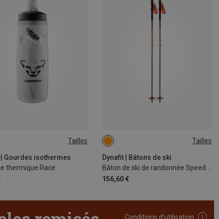
Tailles
Tailles
105-145CM
t | Gourdes isothermes
Dynafit | Bâtons de ski
lle thermique Race
Bâton de ski de randonnée Speed Vario 2
€
156,60 €
icles remisés
Conditions d’utilisation