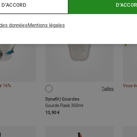
 D'ACCORD
D'ACCO
 des données
Mentions légales
z 16%
Vous é
Tailles
0.35L
Dynafit | Gourdes
Gourde Flask 350ml
13,90 €