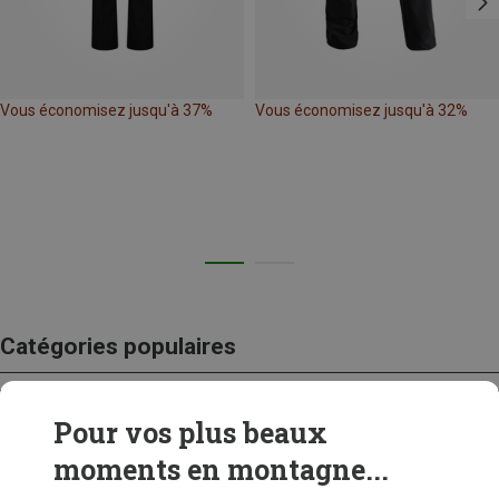
Vous économisez jusqu'à 37%
Vous économisez jusqu'à 32%
Catégories populaires
Pour vos plus beaux
CRAMPONS
moments en montagne...