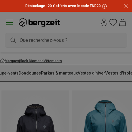
Déstockage : 20 € offerts avec le code END20
Marques
Black Diamond
Vêtements
upe-vents
Doudounes
Parkas & manteaux
Vestes d'hiver
Vestes d'isol