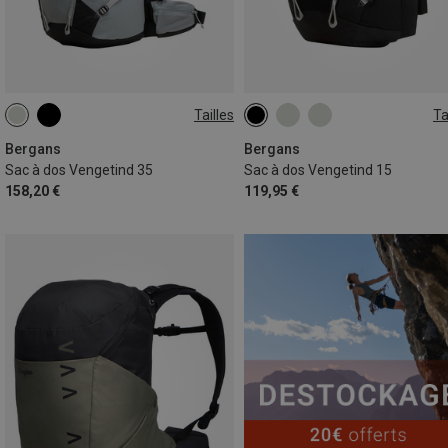
Tailles
Ta
35L | S-M
15L | S-M
Bergans
Bergans
Sac à dos Vengetind 35
Sac à dos Vengetind 15
158,20 €
119,95 €