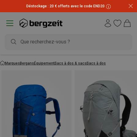
Déstockage : 20 € offerts avec le code END20
Marques
Bergans
Équipement
Sacs à dos & sacs
Sacs à dos