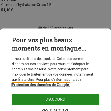
Ceinture d'hydratation Cross 1 Bottle
51,10 €
48 de 163 articles vus
Pour vos plus beaux
moments en montagne...
VOIR PLUS D'ARTICLES
... nous utilisons des cookies. Cela nous permet
d'optimiser nos services pour vous et d'adapter le
contenu à vos besoins. Votre consentement peut
Similaires à ceux vus récemment
impliquer le traitement de vos données, notamment
aux États-Unis. Pour plus d'informations, voir
Protection des données de Google.
D'ACCORD
PAS D'ACCORD