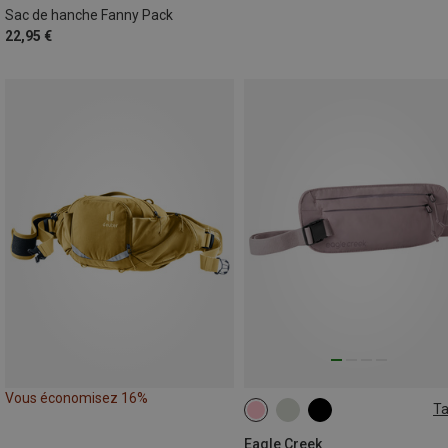
Sac de hanche Fanny Pack
22,95 €
Vous économisez 16%
Ta
ONE SIZE
Eagle Creek