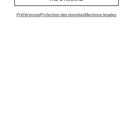
Préférences
Protection des données
Mentions légales
Vous économisez jusqu'à 32%
Vous économisez jusqu'à 29%
Catégories populaires