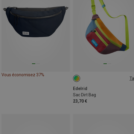
Vous économisez 37%
Ta
ONE SIZE
Edelrid
Sac Dirt Bag
23,70 €