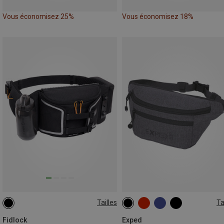
Vous économisez 25%
Vous économisez 18%
Tailles
Ta
ONE SIZE
1,5L
Fidlock
Exped