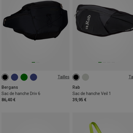
Tailles
Ta
6L
1L
Bergans
Rab
Sac de hanche Driv 6
Sac de hanche Veil 1
86,40 €
39,95 €