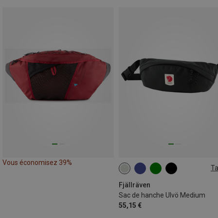
Vous économisez 39%
Ta
2L
Fjällräven
Sac de hanche Ulvö Medium
55,15 €