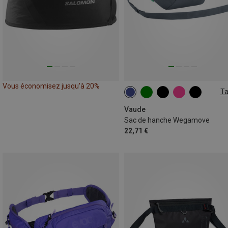
Vous économisez jusqu'à 20%
Ta
2L
Vaude
Sac de hanche Wegamove
22,71 €