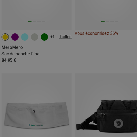
Vous économisez 36%
Tailles
+1
3L-5L
MeroMero
Sac de hanche Piha
84,95 €