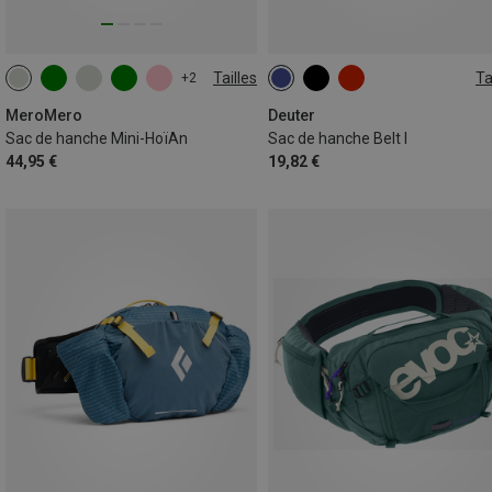
Tailles
Ta
+2
1,5L
1,5L
MeroMero
Deuter
Sac de hanche Mini-HoïAn
Sac de hanche Belt I
44,95 €
19,82 €