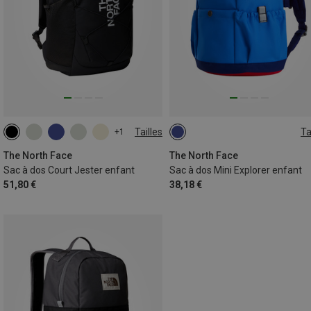
Tailles
Ta
+1
24.6L
10L
The North Face
The North Face
Sac à dos Court Jester enfant
Sac à dos Mini Explorer enfant
51,80 €
38,18 €