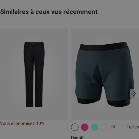
Similaires à ceux vus récemment
Vous économisez 10%
Tailles
+3
XS
S
M
L
XL
Dynafit