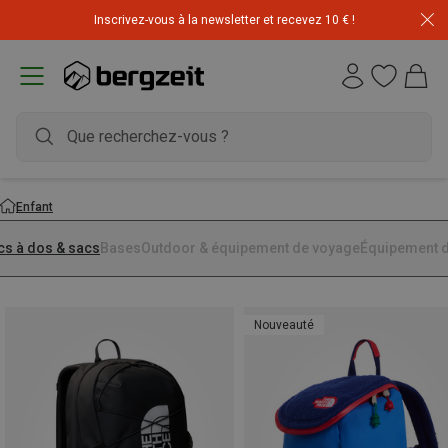
Inscrivez-vous à la newsletter et recevez 10 € !
Enfant
cs à dos & sacs
Bases
Outdoor & équipement de voyage
Équipement d
Nouveauté