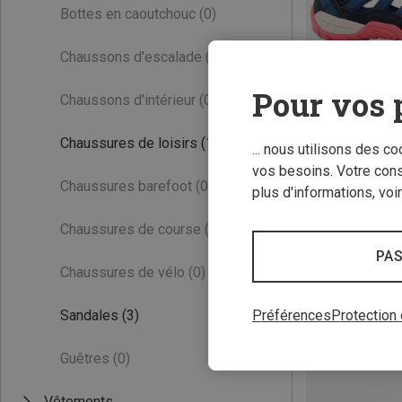
Bottes en caoutchouc
(0)
Chaussons d'escalade
(0)
Pour vos 
Chaussons d'intérieur
(0)
Chaussures de loisirs
(1)
... nous utilisons des c
vos besoins. Votre con
Vous économisez
Chaussures barefoot
(0)
plus d'informations, voi
Chaussures de course
(0)
PAS
Chaussures de vélo
(0)
Sandales
(3)
Préférences
Protection
Guêtres
(0)
Vêtements