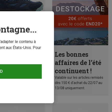
ntagne...
'adapter le contenu à
nt aux États-Unis. Pour
conomisez 30%
Les bonnes
affaires de l’été
continuent !
RD
Valable sur les articles remisés
dès 150 € d'achat du 22/07 au
13/08 uniquement.