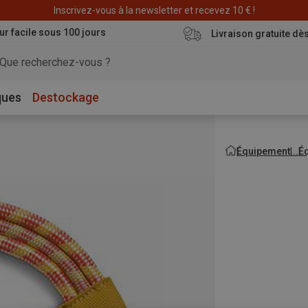
Déstockage : 20 € offerts avec le code END20
Inscrivez-vous à la newsletter et recevez 10 € !
ur facile sous 100 jours
Livraison gratuite dè
ques
Destockage
Équipement
É