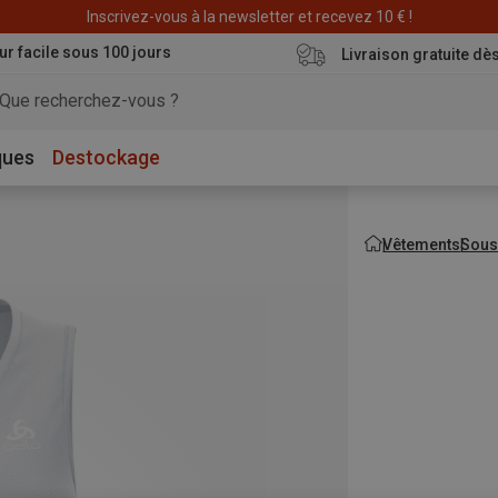
Déstockage : 20 € offerts avec le code END20
Inscrivez-vous à la newsletter et recevez 10 € !
ur facile sous 100 jours
Livraison gratuite dè
ques
Destockage
Vêtements
Sous