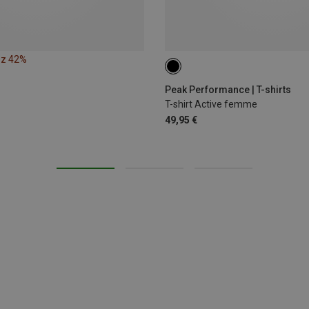
ez 42%
XS
S
M
Peak Performance | T-shirts
T-shirt Active femme
49,95 €