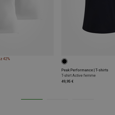
ez 42%
XS
S
M
Peak Performance | T-shirts
T-shirt Active femme
49,95 €