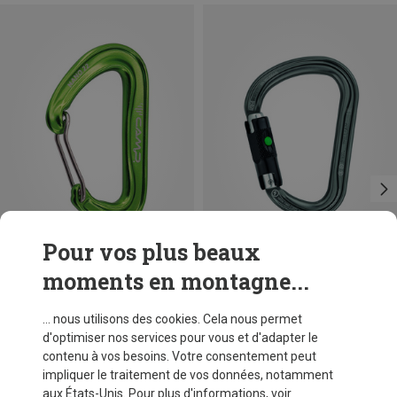
Pour vos plus beaux
moments en montagne...
Vous économisez 19%
Tailles
BALL-LOCK
Petzl
... nous utilisons des cookies. Cela nous permet
Mousqueton William Ball-Lock HMS
d'optimiser nos services pour vous et d'adapter le
25,87 €
contenu à vos besoins. Votre consentement peut
impliquer le traitement de vos données, notamment
aux États-Unis. Pour plus d'informations, voir