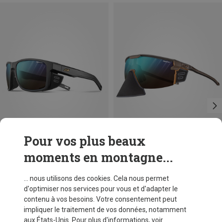
Pour vos plus beaux
moments en montagne...
Tailles
L
Julbo
Julbo
... nous utilisons des cookies. Cela nous permet
Lunettes de sport Shield Reactiv High Mountain 2-4
Ultimate Cover Reacktive Perf. 2-4 Lunettes de glacier
d'optimiser nos services pour vous et d'adapter le
189,95 €
249,95 €
contenu à vos besoins. Votre consentement peut
impliquer le traitement de vos données, notamment
aux États-Unis. Pour plus d'informations, voir