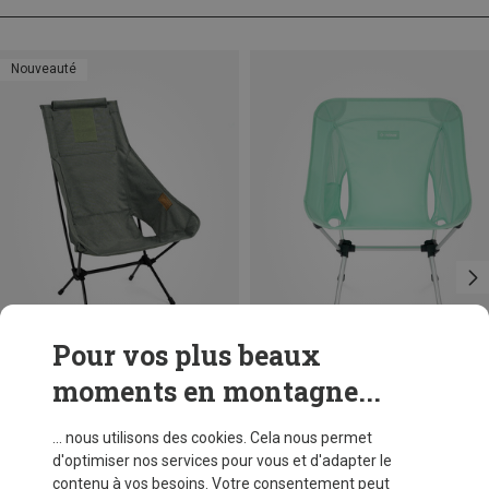
Nouveauté
Pour vos plus beaux
moments en montagne...
Vous économisez 18%
Helinox
... nous utilisons des cookies. Cela nous permet
Chaise de camping One (Re)
d'optimiser nos services pour vous et d'adapter le
113,95 €
contenu à vos besoins. Votre consentement peut