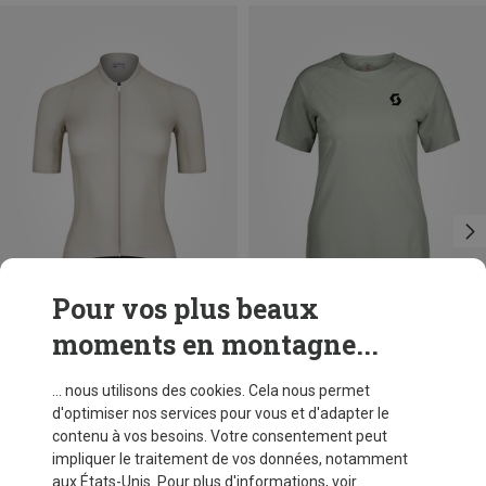
Pour vos plus beaux
moments en montagne...
Tailles
Tailles
M
L
XL
S
L
Isadore
Scott
... nous utilisons des cookies. Cela nous permet
Maillot Debut Merino Air femme
Maillot Trail Vertic Pro SS femme
d'optimiser nos services pour vous et d'adapter le
99,95 €
64,60 €
contenu à vos besoins. Votre consentement peut
impliquer le traitement de vos données, notamment
aux États-Unis. Pour plus d'informations, voir