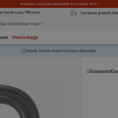
Déstockage : 20 € offerts avec le code END20
Inscrivez-vous à la newsletter et recevez 10 € !
ur facile sous 100 jours
Livraison gratuite dè
ques
Destockage
Désolé, l'article désiré n'est plus disponible.
Équipement
Équ