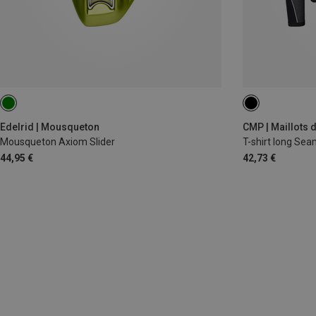
L|M
L|XL
Edelrid | Mousqueton
CMP | Maillots
Mousqueton Axiom Slider
T-shirt long S
44,95 €
42,73 €