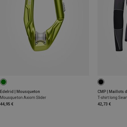
L|M
L|XL
Edelrid | Mousqueton
CMP | Maillots
Mousqueton Axiom Slider
T-shirt long S
44,95 €
42,73 €