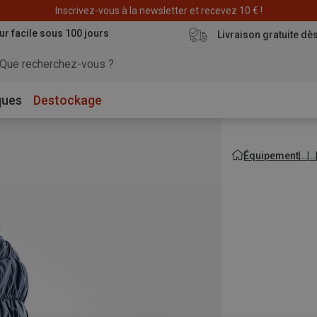
Déstockage : 20 € offerts avec le code END20
Inscrivez-vous à la newsletter et recevez 10 € !
ur facile sous 100 jours
Livraison gratuite dè
ques
Destockage
Équipement