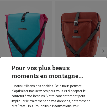
Pour vos plus beaux
moments en montagne...
Tailles
20L
Ortlieb
Ortlieb
... nous utilisons des cookies. Cela nous permet
Sacoche de vélo Back-Roller Cyber
Sacoche de vélo Back-Roller Plus QL2.2
d'optimiser nos services pour vous et d'adapter le
89,95 €
119,95 €
contenu à vos besoins. Votre consentement peut
impliquer le traitement de vos données, notamment
aux États-Unis. Pour plus d'informations, voir