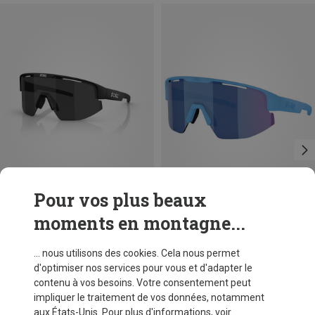
Pour vos plus beaux
moments en montagne...
Tailles
+12
+14
ONE SIZE
Bliz
Bliz
... nous utilisons des cookies. Cela nous permet
Lunettes de sport Matrix Small
Lunettes de sport Matrix
d'optimiser nos services pour vous et d'adapter le
89,95 €
89,95 €
contenu à vos besoins. Votre consentement peut
impliquer le traitement de vos données, notamment
aux États-Unis. Pour plus d'informations, voir