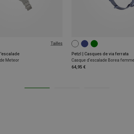
Tailles
52-58CM
d'escalade
Petzl | Casques de via ferrata
ade Meteor
Casque d'escalade Borea femm
64,95 €