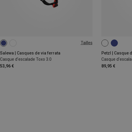
Tailles
53-61CM
S-M | 52-59CM
Salewa | Casques de via ferrata
Petzl | Casque 
Casque d'escalade Toxo 3.0
Casque d'escal
53,96 €
89,95 €