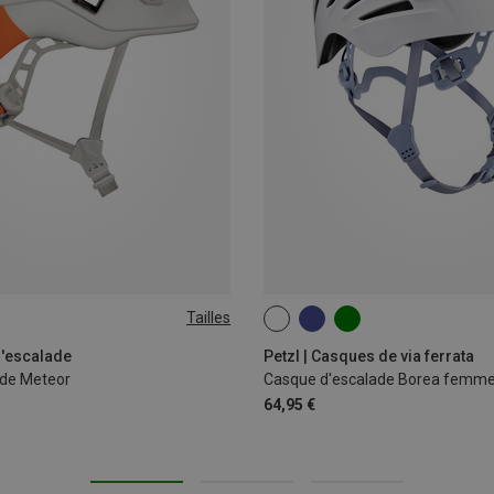
Tailles
52-58CM
d'escalade
Petzl | Casques de via ferrata
ade Meteor
Casque d'escalade Borea femm
64,95 €