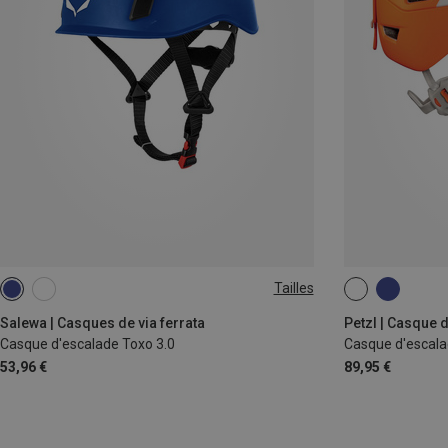
Tailles
53-61CM
S-M | 52-59CM
Salewa | Casques de via ferrata
Petzl | Casque 
Casque d'escalade Toxo 3.0
Casque d'escal
53,96 €
89,95 €