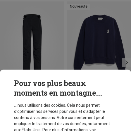
Nouveauté
Pour vos plus beaux
moments en montagne...
Tailles
Tailles
XS
S
M
L
Vaude
Armedangels
... nous utilisons des cookies. Cela nous permet
Pantalon Elope Softshell femme
Pull Alizaa Iconic femme
d'optimiser nos services pour vous et d'adapter le
155,14 €
73,80 €
contenu à vos besoins. Votre consentement peut
impliquer le traitement de vos données, notamment
aux États-Unis. Pour plus d'informations, voir