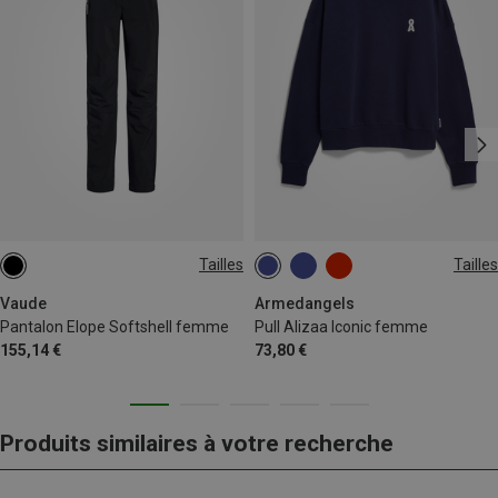
Tailles
Tailles
XS
S
M
L
Vaude
Armedangels
Pantalon Elope Softshell femme
Pull Alizaa Iconic femme
155,14 €
73,80 €
Produits similaires à votre recherche