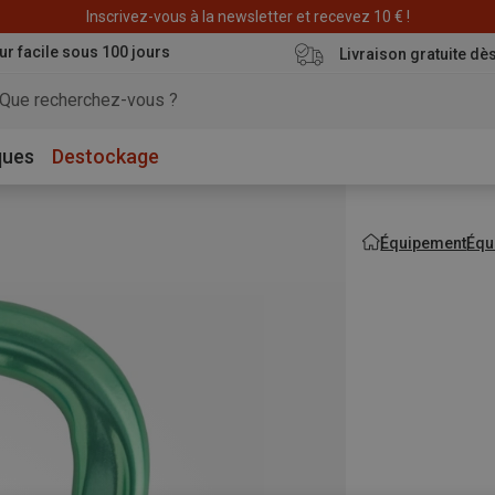
Déstockage : 20 € offerts avec le code END20
Inscrivez-vous à la newsletter et recevez 10 € !
ur facile sous 100 jours
Livraison gratuite dè
ques
Destockage
Équipement
Équ