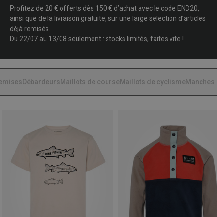
Profitez de 20 € offerts dès 150 € d’achat avec le code END20,
ainsi que de la livraison gratuite, sur une large sélection d’articles
déjà remisés.
Du 22/07 au 13/08 seulement : stocks limités, faites vite !
emises
Débardeurs
Maillots de course
Maillots de cyclisme
Manches 