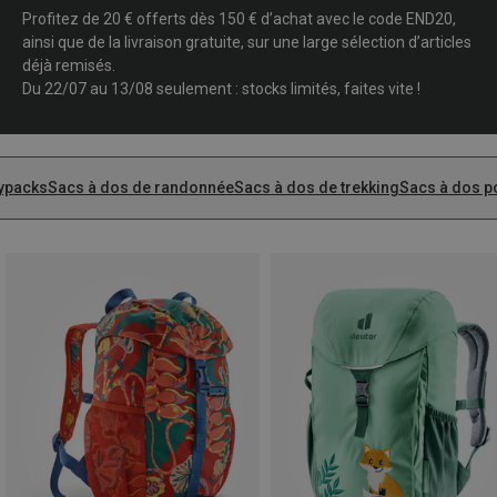
Profitez de 20 € offerts dès 150 € d’achat avec le code END20,
ainsi que de la livraison gratuite, sur une large sélection d’articles
déjà remisés.
Du 22/07 au 13/08 seulement : stocks limités, faites vite !
ypacks
Sacs à dos de randonnée
Sacs à dos de trekking
Sacs à dos p