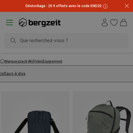
Déstockage : 20 € offerts avec le code END20
Marques
Jack Wolfskin
Équipement
cs
Sacs à dos