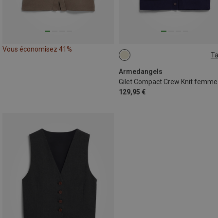
Vous économisez 41%
Ta
XS
S
M
L
Armedangels
Gilet Compact Crew Knit femme
129,95 €