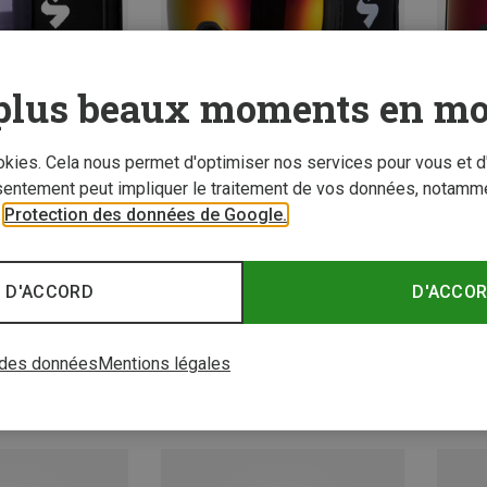
plus beaux moments en mo
ookies. Cela nous permet d'optimiser nos services pour vous et d
sentement peut impliquer le traitement de vos données, notamme
z 19%
Vous économisez 21%
Vous é
r
Protection des données de Google.
 D'ACCORD
D'ACCO
 des données
Mentions légales