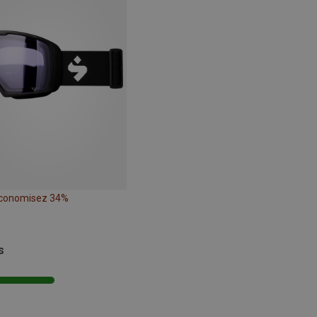
conomisez 34%
s