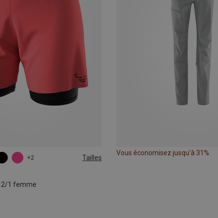
Vous économisez jusqu'à 31%
Tailles
+2
L
XL
o 2/1 femme