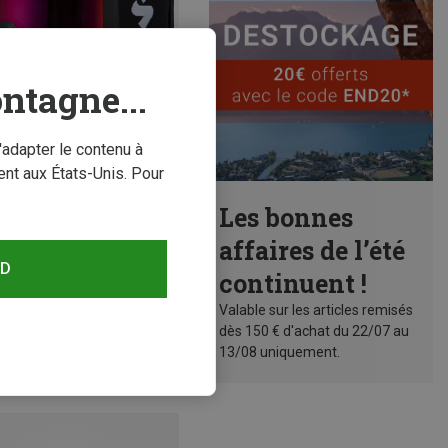
ntagne...
'adapter le contenu à
nt aux États-Unis. Pour
conomisez 18%
Les bonnes
affaires de l’été
RD
continuent !
Valable sur les articles remisés
dès 150 € d'achat du 22/07 au
13/08 uniquement.