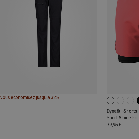
Vous économisez jusqu'à 32%
XS
S
M
Dynafit | Shorts
Short Alpine Pr
79,95 €