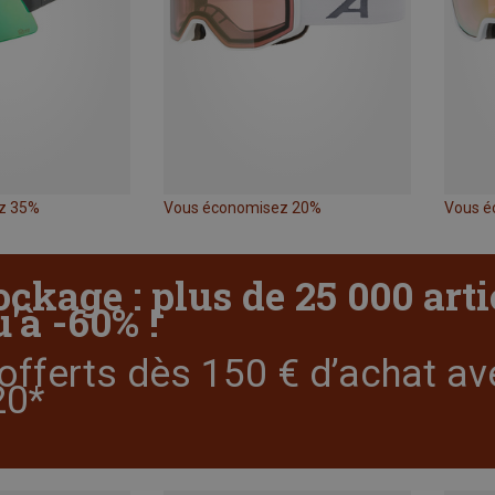
z 35%
Vous économisez 20%
Vous é
ockage : plus de 25 000 art
'à -60% !
offerts dès 150 € d’achat av
0*