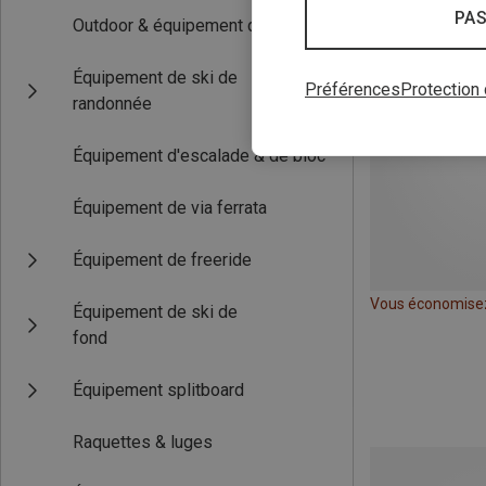
PAS
Outdoor & équipement de voyage
Équipement de ski de
Préférences
Protection
randonnée
Équipement d'escalade & de bloc
Équipement de via ferrata
Équipement de freeride
Vous économise
Équipement de ski de
fond
Équipement splitboard
Raquettes & luges