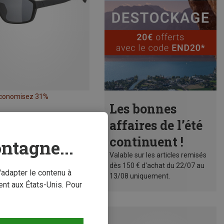
conomisez 31%
Les bonnes
affaires de l’été
continuent !
ntagne...
Valable sur les articles remisés
dès 150 € d'achat du 22/07 au
'adapter le contenu à
13/08 uniquement.
nt aux États-Unis. Pour