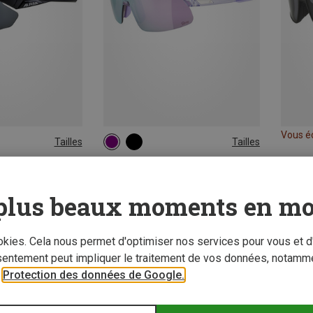
Vous é
Tailles
Tailles
ONE SIZE
Alpina | Lunettes de sport & lunettes de soleil de sport
Alpina | Lunettes de sport & lunettes de soleil de sport
t Nylos HR
Lunettes de sport Turbo Pro S Q-Lite
plus beaux moments en mo
91,20 €
ookies. Cela nous permet d'optimiser nos services pour vous et d
sentement peut impliquer le traitement de vos données, notamme
r
Protection des données de Google.