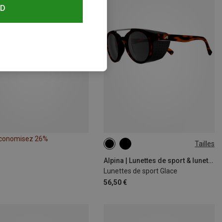
RD
conomisez 26%
Tailles
ONE SIZE
Alpina | Lunettes de sport & lunettes de soleil de sport
Lunettes de sport Glace
56,50 €