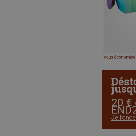
Vous économise
Dést
jusqu
20 € 
END2
Je fonce