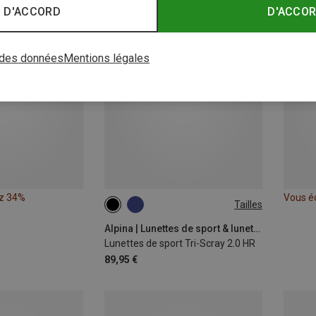
 D'ACCORD
D'ACCO
 des données
Mentions légales
z 34%
Vous é
Tailles
ONE SIZE
Alpina | Lunettes de sport & lunettes de soleil de sport
Lunettes de sport Tri-Scray 2.0 HR
89,95 €