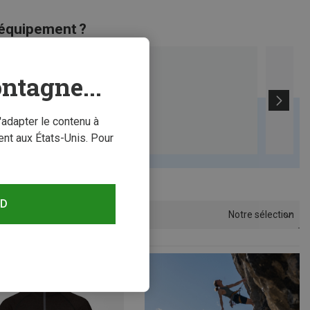
 équipement ?
ntagne...
'adapter le contenu à
nt aux États-Unis. Pour
RD
Notre sélection
Trier par