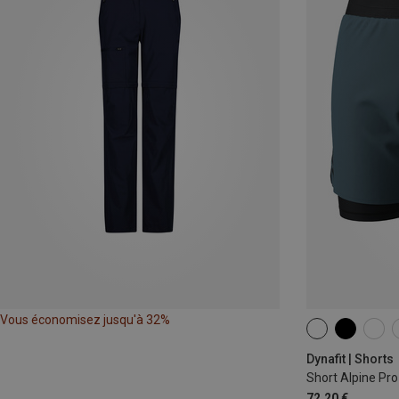
Vous économisez jusqu'à 32%
XS
S
M
Dynafit | Shorts
Short Alpine Pr
72,20 €