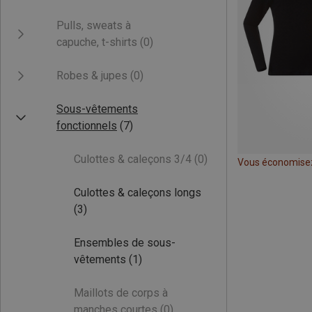
Pulls, sweats à
capuche, t-shirts
(0)
Robes & jupes
(0)
Sous-vêtements
fonctionnels
(7)
Culottes & caleçons 3/4
(0)
Vous économise
Culottes & caleçons longs
(3)
Ensembles de sous-
vêtements
(1)
Maillots de corps à
manches courtes
(0)