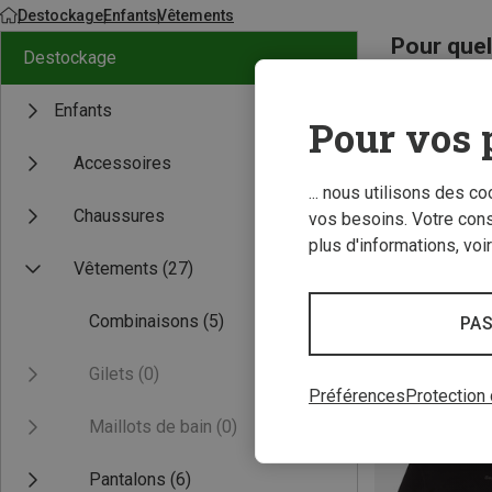
Destockage
Enfants
Vêtements
Pour quel
Destockage
Enfants
Pour vos 
Accessoires
... nous utilisons des c
Chaussures
vos besoins. Votre con
plus d'informations, voi
Vêtements
(27)
Combinaisons
(5)
PAS
Gilets
(0)
Préférences
Protection
Maillots de bain
(0)
Pantalons
(6)