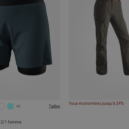
Vous économisez jusqu'à 24%
Tailles
+2
L
XL
o 2/1 femme