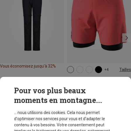
Vous économisez jusqu'à 32%
Tailles
+4
XS
S
M
L
XL
Dynafit
Short Alpine Pro 2/1 femme
Pour vos plus beaux
73,80 €
moments en montagne...
... nous utilisons des cookies. Cela nous permet
d'optimiser nos services pour vous et d'adapter le
contenu à vos besoins. Votre consentement peut