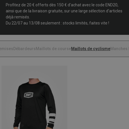
Profitez de 20 € offerts dès 150 € d’achat avec le code END20,
ainsi que de la livraison gratuite, sur une large sélection d’articles
déjà remisés.
Du 22/07 au 13/08 seulement : stocks limités, faites vite !
emises
Débardeurs
Maillots de course
Maillots de cyclisme
Manches 