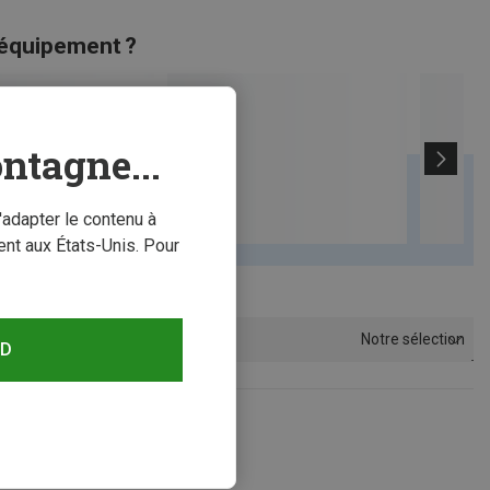
 équipement ?
ntagne...
'adapter le contenu à
nt aux États-Unis. Pour
Notre sélection
Trier par
RD