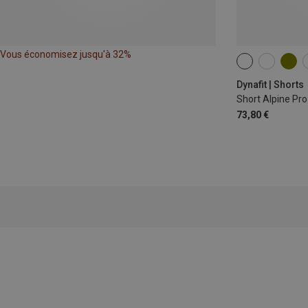
Vous économisez jusqu'à 32%
XS
S
M
Dynafit | Shorts
Short Alpine Pr
73,80 €