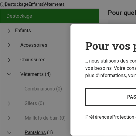
Destockage
Enfants
Vêtements
Pour quel
Destockage
Enfants
Pour vos 
Accessoires
Chaussures
... nous utilisons des c
vos besoins. Votre con
Vêtements
(4)
plus d'informations, voi
Combinaisons
(0)
PAS
Gilets
(0)
Préférences
Protection
Maillots de bain
(0)
Pantalons
(1)