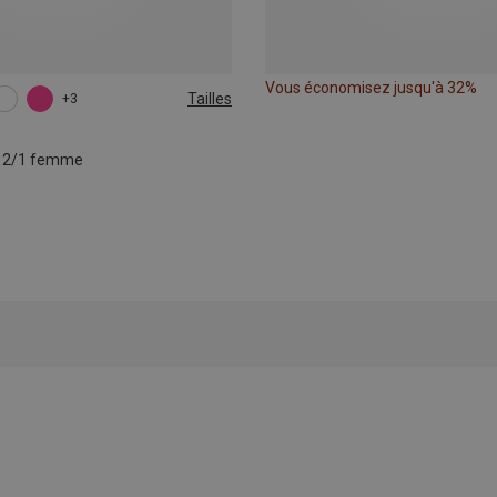
Vous économisez jusqu'à 32%
Tailles
+3
L
XL
o 2/1 femme