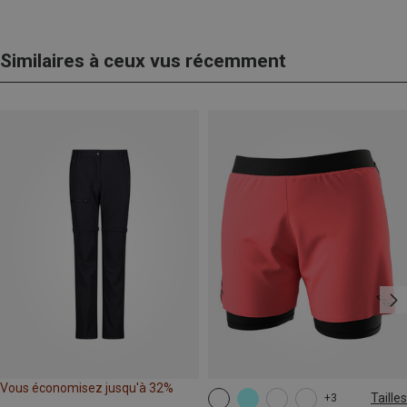
Similaires à ceux vus récemment
Vous économisez jusqu'à 32%
Tailles
+3
XS
S
M
L
XL