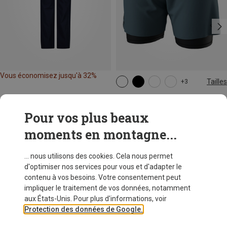
Vous économisez jusqu'à 32%
Tailles
+3
XS
S
M
L
XL
Dynafit
Short Alpine Pro 2/1 femme
Pour vos plus beaux
72,20 €
moments en montagne...
... nous utilisons des cookies. Cela nous permet
d'optimiser nos services pour vous et d'adapter le
contenu à vos besoins. Votre consentement peut
impliquer le traitement de vos données, notamment
aux États-Unis. Pour plus d'informations, voir
Protection des données de Google.