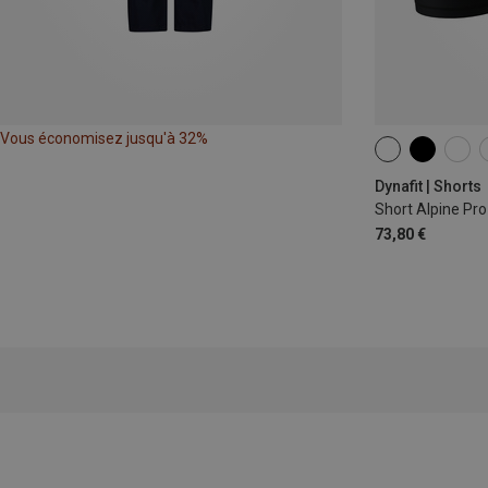
Vous économisez jusqu'à 32%
XS
S
M
Dynafit | Shorts
Short Alpine Pr
73,80 €