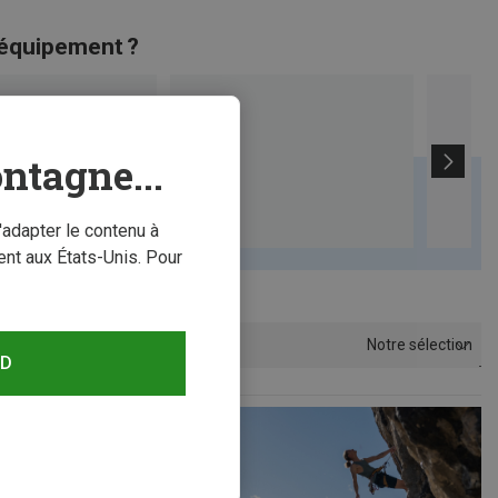
 équipement ?
ntagne...
'adapter le contenu à
nt aux États-Unis. Pour
Notre sélection
Trier par
RD