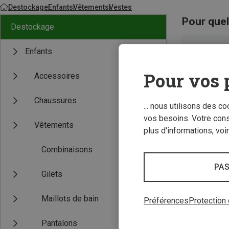
Destockage
Enfants
Vêtements
Vestes
Pour quel
Destockage
Enfants
Pour vos 
Accessoires
Chaussures
... nous utilisons des c
vos besoins. Votre con
Vêtements
plus d'informations, voi
Combinaisons
PAS
Gilets
Maillots de bain
Préférences
Protection
Pantalons