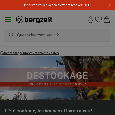
Inscrivez-vous à la newsletter et recevez 10 € !
Déstockage : 20 € offerts avec le code END20
Destockage
Enfants
Vêtements
Vestes
L’été continue, les bonnes affaires aussi !