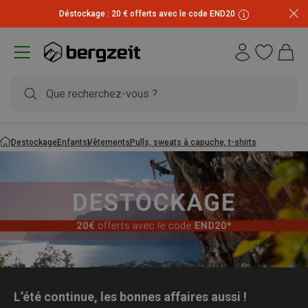
Déstockage : 20 € offerts avec le code END20
Destockage
Enfants
Vêtements
Pulls, sweats à capuche, t-shirts
L’été continue, les bonnes affaires aussi !