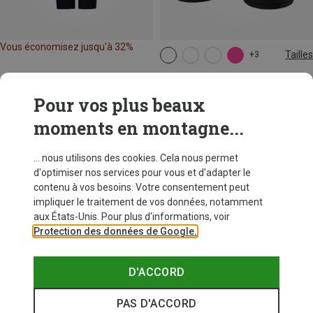
Vous économisez jusqu'à 32%
Tailles
+3
XS
S
M
L
XL
Dynafit
Short Alpine Pro 2/1 femme
Pour vos plus beaux
79,95 €
moments en montagne...
... nous utilisons des cookies. Cela nous permet
d'optimiser nos services pour vous et d'adapter le
contenu à vos besoins. Votre consentement peut
impliquer le traitement de vos données, notamment
aux États-Unis. Pour plus d'informations, voir
Protection des données de Google.
D'ACCORD
PAS D'ACCORD