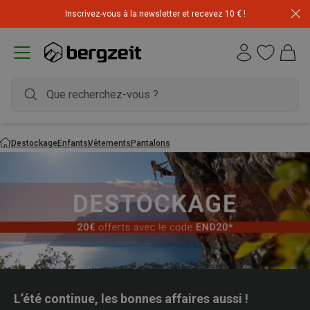
Inscrivez-vous à la newsletter et recevez 10 € !
Déstockage : 20 € offerts avec le code END20
Destockage
Enfants
Vêtements
Pantalons
L’été continue, les bonnes affaires aussi !