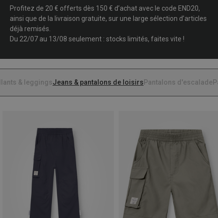
Profitez de 20 € offerts dès 150 € d’achat avec le code END20,
ainsi que de la livraison gratuite, sur une large sélection d’articles
déjà remisés.
Du 22/07 au 13/08 seulement : stocks limités, faites vite !
llants & leggings
Jeans & pantalons de loisirs
Pantalons d'escalade
P